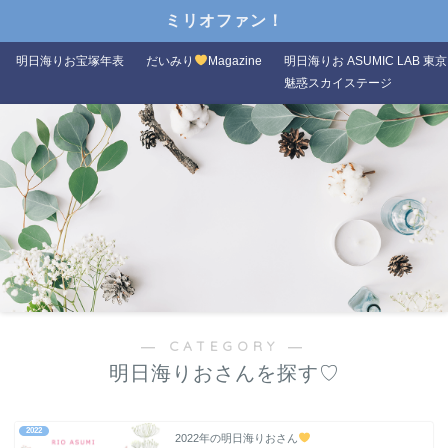
ミリオファン！
明日海りお宝塚年表
だいみり
Magazine
明日海りお ASUMIC LAB 東京
魅惑スカイステージ
― CATEGORY ―
明日海りおさんを探す♡
2022
2022年の明日海りおさん