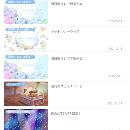
明日海りおさんを探す♡
明日海りお♡研音年表
2021-12-24
明日海りおさんを探す♡
キャトルレーヴって！
2021-12-18
明日海りおさんを探す♡
明日海りお♡宝塚年表
2021-12-15
スカイステージ
魅惑のスカイステージ
2021-12-04
明日海りおさんを探す♡
運命のTCA PRESS！