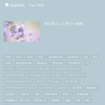
花組時代 The TOP
明日海さんに堕ちた瞬間。
2005
2015
2021
2022
ASUMICLAB
BAUFOUT
CM
DCU
exlat
HappyBirthday
Magazine
RioAsumi
TCAPRESS
TV
うたコン
エリザベート
カレンダー
ガイズアンドドールズ
ガイズ＆ドールズ
キャトルレーヴ
コンサート
スカイステージ
タカラヅカオンデマンド
ドラマ
フェルゼン
ポーの一族
マドモアゼルモーツァルト
ミュージカル
ルドルフ
井上芳雄
動画配信
古川雄大
台湾公演
宝塚
宝塚GRAPH
宝塚アン
宝塚幻想曲
帝国劇場
新人公演
明日海りお
望海風斗
歌劇
研音
舞台