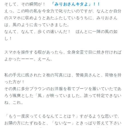
そして、その瞬間が！
「みりおさんキタよ」！！
えっ。この時の私を今全力で叱りたいのですが、なんとか自分
のスマホに収めようとあたふたしているうちに、みりおさん
は、風のように去っていきました。
なんて、なんて、歩くの速いんだ！ ほんとに一陣の風の如
し！
スマホを操作する暇があったら、全身全霊で目に焼き付ければ
よかったーーー。えーん。
私の手元に残された２枚の写真には、警備員さんと、荷物を持
った方が！
その奥に多分ブラウンのお洋服を着てブーツを履いていたであ
ろう颯爽とした「風」が映っていました。誰って特定できない
ね、これ。
「もう一度戻ってくるなんてことは？」すがるような思いで、
お隣の方にたずねると、「ないなー」ときっぱり答えて下さい