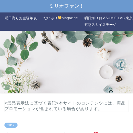
ミリオファン！
明日海りお宝塚年表
だいみり
Magazine
明日海りお ASUMIC LAB 東京
魅惑スカイステージ
<景品表示法に基づく表記>本サイトのコンテンツには、商品
プロモーションが含まれている場合があります。
2019