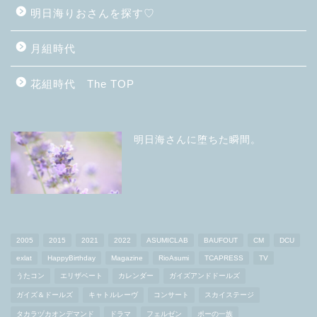
明日海りおさんを探す♡
月組時代
花組時代 The TOP
明日海さんに堕ちた瞬間。
2005
2015
2021
2022
ASUMICLAB
BAUFOUT
CM
DCU
exlat
HappyBirthday
Magazine
RioAsumi
TCAPRESS
TV
うたコン
エリザベート
カレンダー
ガイズアンドドールズ
ガイズ＆ドールズ
キャトルレーヴ
コンサート
スカイステージ
タカラヅカオンデマンド
ドラマ
フェルゼン
ポーの一族