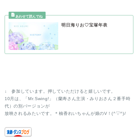
明日海りお♡宝塚年表
↓ 参加しています。押していただけると嬉しいです。
10月は、「Mr.Swing!」（蘭寿さん主演・みりおさん２番手時
代）の別バージョンが
放映されるみたいです。＊柚香れいちゃんが娘のV！(^▽^)/