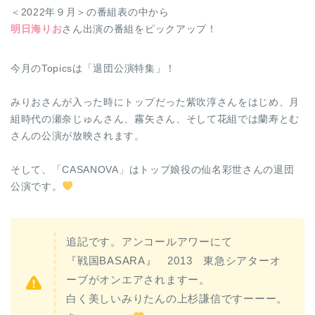
＜2022年９月＞の番組表の中から
明日海りお
さん出演の番組をピックアップ！
今月のTopicsは「退団公演特集」！
みりおさんが入った時にトップだった紫吹淳さんをはじめ、月
組時代の瀬奈じゅんさん、霧矢さん、そして花組では蘭寿とむ
さんの公演が放映されます。
そして、「CASANOVA」はトップ娘役の仙名彩世さんの退団
公演です。
追記です。アンコールアワーにて
『戦国BASARA』 2013 東急シアターオ
ーブがオンエアされますー。
白く美しいみりたんの上杉謙信ですーーー。