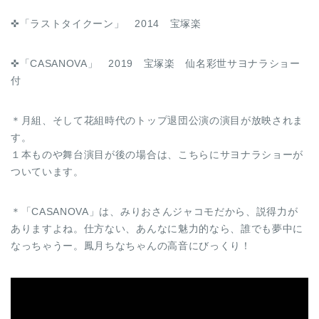
✜「ラストタイクーン」 2014 宝塚楽
✜「CASANOVA」 2019 宝塚楽 仙名彩世サヨナラショー
付
＊月組、そして花組時代のトップ退団公演の演目が放映されま
す。
１本ものや舞台演目が後の場合は、こちらにサヨナラショーが
ついています。
＊「CASANOVA」は、みりおさんジャコモだから、説得力が
ありますよね。仕方ない、あんなに魅力的なら、誰でも夢中に
なっちゃうー。鳳月ちなちゃんの高音にびっくり！