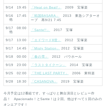
9/14 19:45
「Heat on Beat!」
2009 宝塚楽
9/16 17:45
「戦国BASARA」
2013 東急シアターオ
他
ーブ 再9/21 7:45
9/17 08:00
「Sante!!」
2017 宝塚
他
9/17 13:00
「エドワード8世」
2012 宝塚楽
9/17 14:45
「Misty Station」
2012 宝塚楽
9/18 00:00
「春の雪」
2012 バウホール
9/19 23:00
「ラストタイクーン」
2014 宝塚楽
9/25 02:00
「THE LAST PARTY」
2006 東特楽
9/28 18:30
「CASANOVA」
2019 宝塚楽
今月予定は12番組です。すっぱりと舞台演目とレビュー作
品！ Apacionado！とSante！は２回。他はすべて１回のみの
オンエアです！