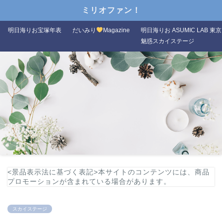
ミリオファン！
明日海りお宝塚年表
だいみり
Magazine
明日海りお ASUMIC LAB 東京
魅惑スカイステージ
<景品表示法に基づく表記>本サイトのコンテンツには、商品
プロモーションが含まれている場合があります。
スカイステージ