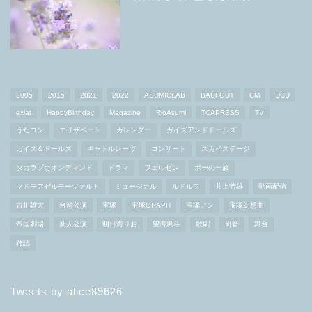
2005
2015
2021
2022
ASUMICLAB
BAUFOUT
CM
DCU
exlat
HappyBirthday
Magazine
RioAsumi
TCAPRESS
TV
うたコン
エリザベート
カレンダー
ガイズアンドドールズ
ガイズ＆ドールズ
キャトルレーヴ
コンサート
スカイステージ
タカラヅカオンデマンド
ドラマ
フェルゼン
ポーの一族
マドモアゼルモーツァルト
ミュージカル
ルドルフ
井上芳雄
動画配信
古川雄大
台湾公演
宝塚
宝塚GRAPH
宝塚アン
宝塚幻想曲
帝国劇場
新人公演
明日海りお
望海風斗
歌劇
研音
舞台
雑誌
Tweets by alice89626