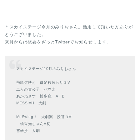
＊スカイステージ今月のみりおさん。活用して頂いた方ありが
とうございました。
来月からは概要をざっとTwitterでお知らせします。
スカイステージ10月のみりおさん。
飛鳥夕映え 鎌足役替わり３V
二人の貴公子 バウ楽
あかねさす 博多座 A B
MESSIAH 大劇
Mr.Swing！ 大劇楽 役替３V
柚香光ちゃんV初
雪華抄 大劇