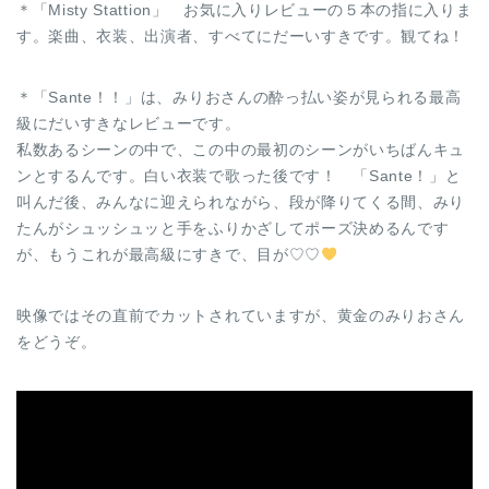
＊「Misty Stattion」 お気に入りレビューの５本の指に入りま
す。楽曲、衣装、出演者、すべてにだーいすきです。観てね！
＊「Sante！！」は、みりおさんの酔っ払い姿が見られる最高
級にだいすきなレビューです。
私数あるシーンの中で、この中の最初のシーンがいちばんキュ
ンとするんです。白い衣装で歌った後です！ 「Sante！」と
叫んだ後、みんなに迎えられながら、段が降りてくる間、みり
たんがシュッシュッと手をふりかざしてポーズ決めるんです
が、もうこれが最高級にすきで、目が♡♡
映像ではその直前でカットされていますが、黄金のみりおさん
をどうぞ。