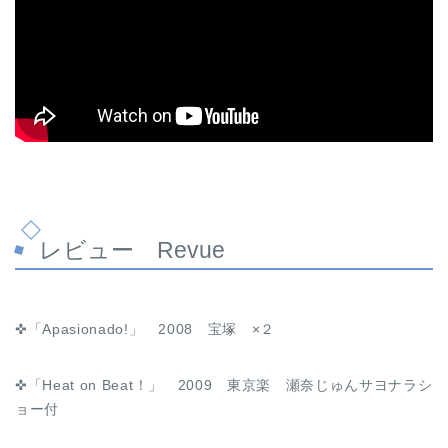
レビュー Revue
✜「Apasionado!」 2008 宝塚 ×２
✜「Heat on Beat！」 2009 東京楽 瀬奈じゅんサヨナラシ
ョー付