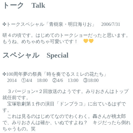
トーク Talk
✜トークスペシャル「青樹泉・明日海りお」 2006/7/31
研４の頃です。はじめてのトークショーだったと思います。
もうね、めちゃめちゃ可愛いです！
スペシャル Special
✜100周年夢の祭典「時を奏でるスミレの花たち」
2014 ①4/4 18:00 ②4/6 13:00 ③18:00
３バージョン×２回放送のようです。みりおさんはトップ
就任前です。
宝塚歌劇第１作の演目「ドンブラコ」に出ているはずで
す。
これは見るのはじめてなのでわくわく。轟さんが桃太郎
で、みりおさんは確か、いぬですよね？ キジだったら倒れ
ちゃうもの。笑