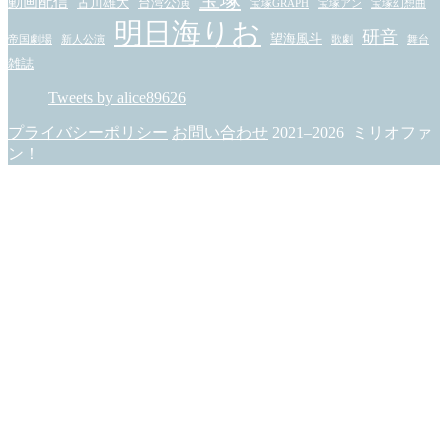
宝塚
動画配信
古川雄大
台湾公演
宝塚GRAPH
宝塚アン
宝塚幻想曲
明日海りお
研音
望海風斗
帝国劇場
新人公演
歌劇
舞台
雑誌
Tweets by alice89626
プライバシーポリシー
お問い合わせ
2021–2026 ミリオファ
ン！