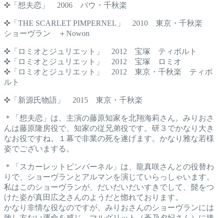
✜「想夫恋」 2006 バウ・千秋楽
✜「THE SCARLET PIMPERNEL」 2010 東京・千秋楽
ショーヴラン ＋Nowon
✜「ロミオとジュリエット」 2012 宝塚 ティボルト
✜「ロミオとジュリエット」 2012 宝塚 ロミオ
✜「ロミオとジュリエット」 2012 東京・千秋楽 ティボ
ルト
✜「新源氏物語」 2015 東京・千秋楽
＊「想夫恋」は、主演の藤原知家を北翔海莉さん。みりおさ
んは藤原隆房役で、知家の従兄弟役です。研３でかなり大き
なお役ですね。１幕で非業の死を遂げます。かなり雅な若様
姿でございまする。
＊「スカーレットピンパーネル」は、龍真咲さんとの役替わ
りで、ショーヴランとアルマンを演じていらっしゃいます。
私はこのショーヴランが、だいだいだいすきでして、髭をつ
けた姿が真田広之さんのようだと惚れております。
かなり非情な役なのですが、みりおさんのショーヴランには
致し方ない運命を感じ、マルグリット（蒼乃夕妃さん）に捧