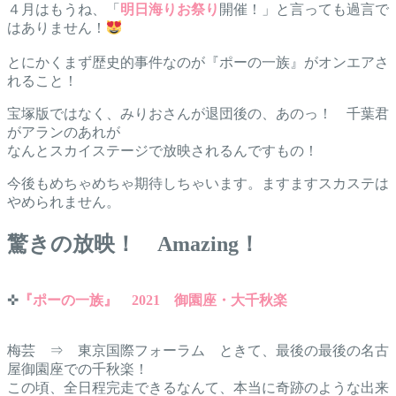
４月はもうね、「
明日海りお祭り
開催！」と言っても過言で
はありません！
とにかくまず歴史的事件なのが『ポーの一族』がオンエアさ
れること！
宝塚版ではなく、みりおさんが退団後の、あのっ！ 千葉君
がアランのあれが
なんとスカイステージで放映されるんですもの！
今後もめちゃめちゃ期待しちゃいます。ますますスカステは
やめられません。
驚きの放映！ Amazing！
✜
『ポーの一族』 2021 御園座・大千秋楽
梅芸 ⇒ 東京国際フォーラム ときて、最後の最後の名古
屋御園座での千秋楽！
この頃、全日程完走できるなんて、本当に奇跡のような出来