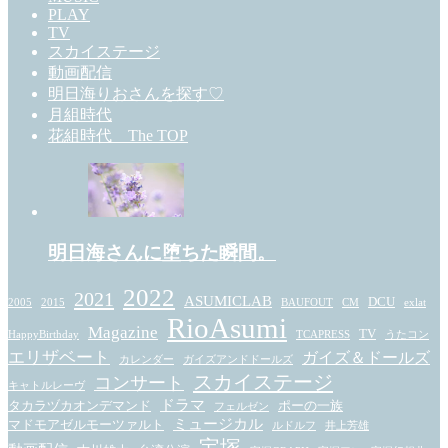
PLAY
TV
スカイステージ
動画配信
明日海りおさんを探す♡
月組時代
花組時代 The TOP
明日海さんに堕ちた瞬間。
2022
2021
ASUMICLAB
DCU
2005
2015
BAUFOUT
CM
exlat
RioAsumi
Magazine
TV
HappyBirthday
TCAPRESS
うたコン
エリザベート
ガイズ＆ドールズ
カレンダー
ガイズアンドドールズ
スカイステージ
コンサート
キャトルレーヴ
ドラマ
タカラヅカオンデマンド
ポーの一族
フェルゼン
ミュージカル
マドモアゼルモーツァルト
ルドルフ
井上芳雄