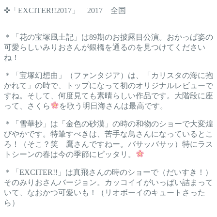
✜「EXCITER!!2017」 2017 全国
＊「花の宝塚風土記」は89期のお披露目公演。おかっぱ姿の
可愛らしいみりおさんが銀橋を通るのを見つけてください
ね！
＊「宝塚幻想曲」（ファンタジア）は、「カリスタの海に抱
かれて」の時で、トップになって初のオリジナルレビューで
すね。そして、何度見ても素晴らしい作品です。大階段に座
って、さくら
を歌う明日海さんは最高です。
＊「雪華抄」は「金色の砂漠」の時の和物のショーで大変煌
びやかです。特筆すべきは、苦手な鳥さんになっているとこ
ろ！（そこ？笑 鷹さんですねー。バサッバサッ）特にラス
トシーンの春は今の季節にピッタリ。
＊「EXCITER!!」は真飛さんの時のショーで（だいすき！）
そのみりおさんバージョン。カッコイイがいっぱい詰まって
いて、なおかつ可愛いも！（リオボーイのキュートさった
ら）