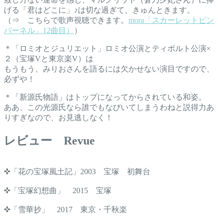
げる「君はどこに」♪は切な過ぎて、きゅんときます。
（⇒ こちらで歌声視聴できます。
mora「スカーレットピン
パーネル」12曲目）
）
＊「ロミオとジュリエット」ロミオ公演とティボルト公演×
２（宝塚Vと東京楽V）は
もうもう、みりおさんを語るには欠かせない演目ですので、
必ずや！
＊「新源氏物語」はトップになってからされている和姿。
ああ、この光源氏なら誰でもなびいてしまうわねと説得力あ
りすぎなので、お見逃しなく！
レビュー Revue
✜「花の宝塚風土記」2003 宝塚 初舞台
✜「宝塚幻想曲」 2015 宝塚
✜「雪華抄」 2017 東京・千秋楽