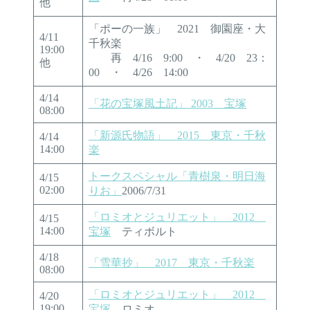
他
「ポーの一族」 2021 御園座・大
4/11
千秋楽
19:00
再 4/16 9:00 ・ 4/20 23：
他
00 ・ 4/26 14:00
4/14
「花の宝塚風土記」 2003 宝塚
08:00
「新源氏物語」 2015 東京・千秋
4/14
14:00
楽
トークスペシャル「青樹泉・明日海
4/15
02:00
りお」
2006/7/31
「ロミオとジュリエット」 2012
4/15
14:00
宝塚
ティボルト
4/18
「雪華抄」 2017 東京・千秋楽
08:00
「ロミオとジュリエット」 2012
4/20
19:00
宝塚
ロミオ