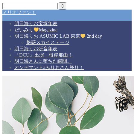
ミリオファン！
明日海りお宝塚年表
だいみり
Magazine
明日海りお ASUMIC LAB 東京
2nd day
魅惑スカイステージ
明日海りお研音年表
『DCU』出演 根岸那由！
明日海さんに堕ちた瞬間。
オンデマンド#みりおさん祭り！