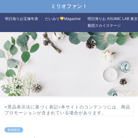
ミリオファン！
明日海りお宝塚年表
だいみり
Magazine
明日海りお ASUMIC LAB 東京
魅惑スカイステージ
<景品表示法に基づく表記>本サイトのコンテンツには、商品
プロモーションが含まれている場合があります。
動画配信