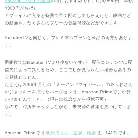
Amazon プライム会員
の方におすすめです。(月額500円 年額
4900円がお得）
＊プライムに入ると特典で早く配達してもらえたり、映画など
の動画や、たくさんのフリーの音楽視聴などができます。
RakutenTVと同じく、プレミアムプランと単品の両方がありま
す。
番組数ではRakutenTVより少ないですが、配信コンテンツは配
信先によって異なるため、ここでしか見られない場合もあるの
で見逃せません。
たとえば2008年月組の『ミーアンドマイガール』のみりおさん
がジャッキーを演じたバージョンは、Amazon Primeでしか見
かけませんでした。（現在は残念ながら視聴不可）
なので、時折チェックしながら、未視聴の番組を見つけていま
す。
Amazon Primeでは
明日海りお＿宝塚 検索
は、141件です。