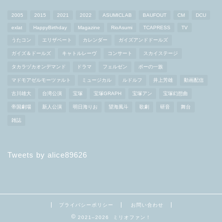
2005
2015
2021
2022
ASUMICLAB
BAUFOUT
CM
DCU
exlat
HappyBirthday
Magazine
RioAsumi
TCAPRESS
TV
うたコン
エリザベート
カレンダー
ガイズアンドドールズ
ガイズ＆ドールズ
キャトルレーヴ
コンサート
スカイステージ
タカラヅカオンデマンド
ドラマ
フェルゼン
ポーの一族
マドモアゼルモーツァルト
ミュージカル
ルドルフ
井上芳雄
動画配信
古川雄大
台湾公演
宝塚
宝塚GRAPH
宝塚アン
宝塚幻想曲
帝国劇場
新人公演
明日海りお
望海風斗
歌劇
研音
舞台
雑誌
Tweets by alice89626
プライバシーポリシー
お問い合わせ
2021–2026 ミリオファン！