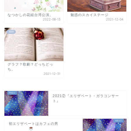
なつかしの花組台湾公演。
魅惑のスカイステージ
2022-08-13
2021-12-04
2019
グラフ？歌劇？どっちどっ
ち。
2021-12-31
2021②『エリザベート・ガラコンサー
ト』
初エリザベートはカフェの男