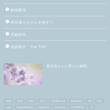
動画配信
明日海りおさんを探す♡
月組時代
花組時代 The TOP
明日海さんに堕ちた瞬間。
2005
2015
2021
2022
ASUMICLAB
BAUFOUT
CM
DCU
exlat
HappyBirthday
Magazine
RioAsumi
TCAPRESS
TV