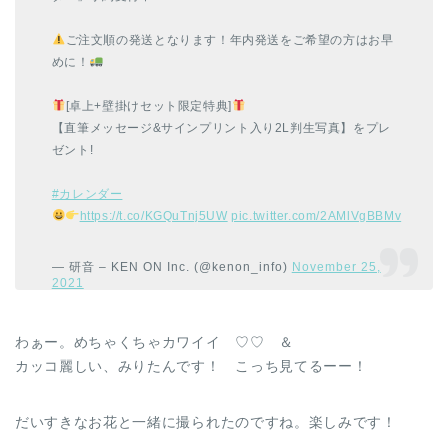
ご注文順の発送となります！年内発送をご希望の方はお早
めに！
​[卓上+壁掛けセット限定特典]
【直筆メッセージ&サインプリント入り2L判生写真】をプレ
ゼント!
#カレンダー
https://t.co/KGQuTnj5UW
pic.twitter.com/2AMlVgBBMv
— 研音 – KEN ON Inc. (@kenon_info)
November 25,
2021
わぁー。めちゃくちゃカワイイ ♡♡ ＆
カッコ麗しい、みりたんです！ こっち見てるーー！
だいすきなお花と一緒に撮られたのですね。楽しみです！