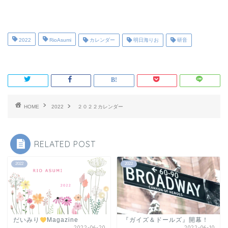
2022
RioAsumi
カレンダー
明日海りお
研音
HOME
2022
２０２２カレンダー
RELATED POST
2022
2022
だいみり
Magazine
『ガイズ＆ドールズ』開幕！
2022-06-20
2022-06-10