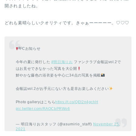
開されましたね。
どれも素晴らしいクオリティです。きゃぁーーーーー。♡♡♡
FCお知らせ
今年の夏に発行した
#明日海りお
ファンクラブ会報誌vol.2で
はお見せできなかった写真を大公開
鮮やかな藤色の浴衣姿を中心に34点の写真を掲載
会報誌vol.2がお手元にない方も是非お楽しみください
Photo galleryはこちら
https://t.co/QEt2n4gchH
pic.twitter.com/RAOCbPRWo6
— 明日海りおスタッフ (@asumirio_staff)
November 25,
2021