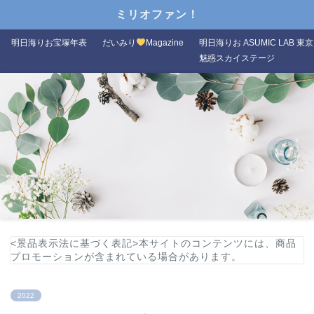
ミリオファン！
明日海りお宝塚年表
だいみり
Magazine
明日海りお ASUMIC LAB 東京
魅惑スカイステージ
<景品表示法に基づく表記>本サイトのコンテンツには、商品
プロモーションが含まれている場合があります。
2022