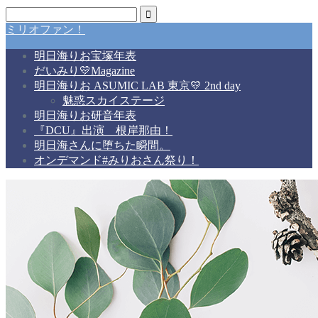
ミリオファン！
明日海りお宝塚年表
だいみり💛Magazine
明日海りお ASUMIC LAB 東京💛 2nd day
魅惑スカイステージ
明日海りお研音年表
『DCU』出演 根岸那由！
明日海さんに堕ちた瞬間。
オンデマンド#みりおさん祭り！