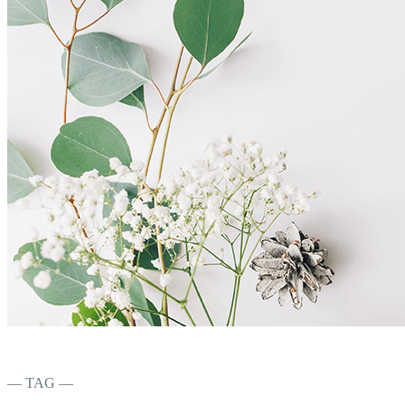
― TAG ―