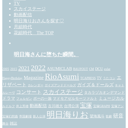
TV
スカイステージ
動画配信
明日海りおさんを探す♡
月組時代
花組時代 The TOP
明日海さんに堕ちた瞬間。
2022
2021
ASUMICLAB
DCU
2005
2015
BAUFOUT
CM
exlat
RioAsumi
Magazine
エ
TV
HappyBirthday
TCAPRESS
うたコン
リザベート
ガイズ＆ドールズ
カレンダー
ガイズアンドドールズ
キャト
スカイステージ
コンサート
タカラヅカオンデマンド
ルレーヴ
ドラマ
ミュージカル
ポーの一族
マドモアゼルモーツァルト
フェルゼン
宝塚
動画配信
古川雄大
台湾公演
ルドルフ
井上芳雄
宝塚GRAPH
宝塚アン
明日海りお
研音
望海風斗
宝塚幻想曲
帝国劇場
新人公演
歌劇
雑誌
舞台