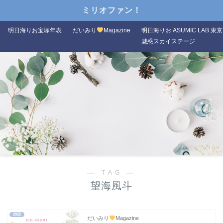
ミリオファン！
明日海りお宝塚年表
だいみり
Magazine
明日海りお ASUMIC LAB 東京
魅惑スカイステージ
― TAG ―
望海風斗
2022
だいみり
Magazine