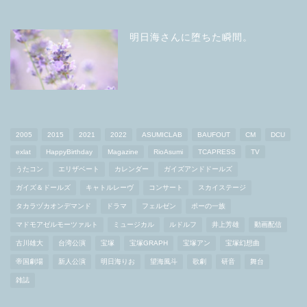
明日海さんに堕ちた瞬間。
2005
2015
2021
2022
ASUMICLAB
BAUFOUT
CM
DCU
exlat
HappyBirthday
Magazine
RioAsumi
TCAPRESS
TV
うたコン
エリザベート
カレンダー
ガイズアンドドールズ
ガイズ＆ドールズ
キャトルレーヴ
コンサート
スカイステージ
タカラヅカオンデマンド
ドラマ
フェルゼン
ポーの一族
マドモアゼルモーツァルト
ミュージカル
ルドルフ
井上芳雄
動画配信
古川雄大
台湾公演
宝塚
宝塚GRAPH
宝塚アン
宝塚幻想曲
帝国劇場
新人公演
明日海りお
望海風斗
歌劇
研音
舞台
雑誌