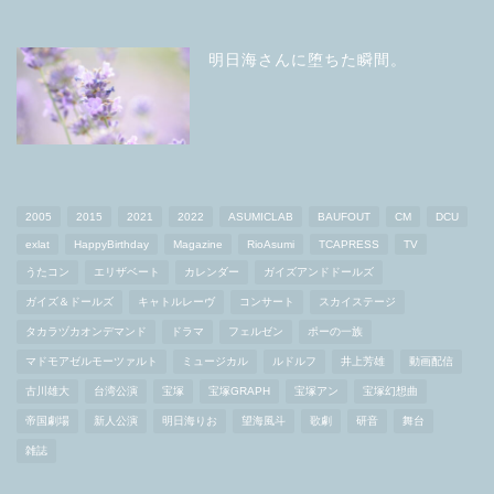
明日海さんに堕ちた瞬間。
2005
2015
2021
2022
ASUMICLAB
BAUFOUT
CM
DCU
exlat
HappyBirthday
Magazine
RioAsumi
TCAPRESS
TV
うたコン
エリザベート
カレンダー
ガイズアンドドールズ
ガイズ＆ドールズ
キャトルレーヴ
コンサート
スカイステージ
タカラヅカオンデマンド
ドラマ
フェルゼン
ポーの一族
マドモアゼルモーツァルト
ミュージカル
ルドルフ
井上芳雄
動画配信
古川雄大
台湾公演
宝塚
宝塚GRAPH
宝塚アン
宝塚幻想曲
帝国劇場
新人公演
明日海りお
望海風斗
歌劇
研音
舞台
雑誌