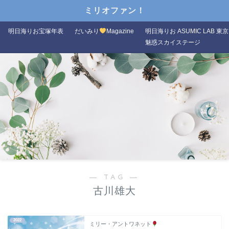
ミリオファン！
明日海りお宝塚年表
だいみり
Magazine
明日海りお ASUMIC LAB 東京
魅惑スカイステージ
― TAG ―
古川雄大
2022
ミリー・アントワネット