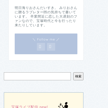
明日海りおさんだいすき。 みりおさん
に贈るラブレター💌の気持ちで書いて
います。 卒業間近に恋した大遅刻のフ
ァンなので、宝塚時代と今を行ったり
来たりしています。
＼ Follow me ／
検索
宝塚ライブ配信 new!