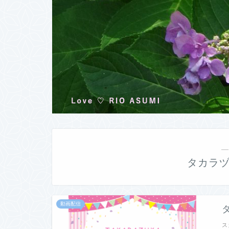
―
タカラ
動画配信
ス