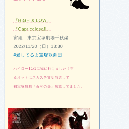
『HiGH & LOW』
『Capricciosa!!』
宙組 東京宝塚劇場千秋楽
2022/11/20（日）13:30
#愛してるよ宝塚歌劇団
ハイロー11/1に観に行けました！💛
＆オットはスカステ貸切当選して
初宝塚観劇「蒼穹の昴」感激してました。