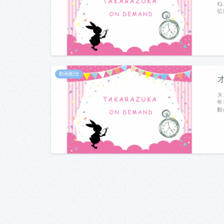
ね
伝
動画配信
タ
年
動