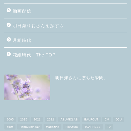
動画配信
明日海りおさんを探す♡
月組時代
花組時代 The TOP
明日海さんに堕ちた瞬間。
2005
2015
2021
2022
ASUMICLAB
BAUFOUT
CM
DCU
exlat
HappyBirthday
Magazine
RioAsumi
TCAPRESS
TV